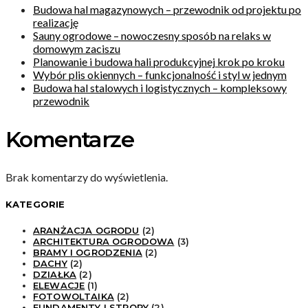
Budowa hal magazynowych – przewodnik od projektu po
realizację
Sauny ogrodowe – nowoczesny sposób na relaks w
domowym zaciszu
Planowanie i budowa hali produkcyjnej krok po kroku
Wybór plis okiennych – funkcjonalność i styl w jednym
Budowa hal stalowych i logistycznych – kompleksowy
przewodnik
Komentarze
Brak komentarzy do wyświetlenia.
KATEGORIE
ARANŻACJA OGRODU
(2)
ARCHITEKTURA OGRODOWA
(3)
BRAMY I OGRODZENIA
(2)
DACHY
(2)
DZIAŁKA
(2)
ELEWACJE
(1)
FOTOWOLTAIKA
(2)
FUNDAMENTY I STROPY
(2)