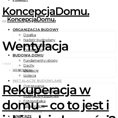
KoncepcjaDomu.
KoncepcjaDomu.
ORGANIZACJA BUDOWY
Działka
Nadzór budowlany
Wentylacja
Projekty domów
Zezwolenia
BUDOWA DOMU
Fundamenty i stropy
1 POST
Dachy
Elewacje
WENTYLACJA
Izolacja
INSTALACJE BUDOWLANE
Rekuperacja w
Ogrzewanie
Oczyszczalnie ścieków
Inteligentny budynek
domu – co to jest i
Fotowoltaika
Klimatyzacja
Wentylacja
WNĘTRZE