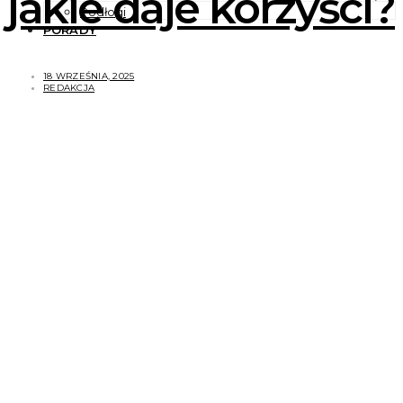
jakie daje korzyści?
Podłogi
PORADY
18 WRZEŚNIA, 2025
REDAKCJA