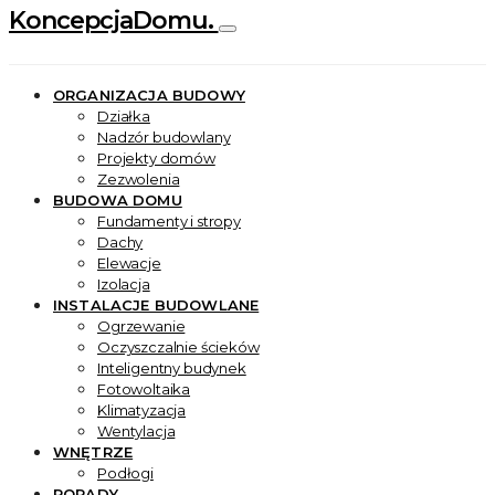
KoncepcjaDomu.
ORGANIZACJA BUDOWY
Działka
Nadzór budowlany
Projekty domów
Zezwolenia
BUDOWA DOMU
Fundamenty i stropy
Dachy
Elewacje
Izolacja
INSTALACJE BUDOWLANE
Ogrzewanie
Oczyszczalnie ścieków
Inteligentny budynek
Fotowoltaika
Klimatyzacja
Wentylacja
WNĘTRZE
Podłogi
PORADY