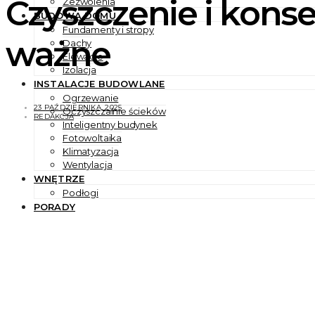
Czyszczenie i konse
Zezwolenia
BUDOWA DOMU
Fundamenty i stropy
ważne
Dachy
Elewacje
Izolacja
INSTALACJE BUDOWLANE
Ogrzewanie
23 PAŹDZIERNIKA, 2025
Oczyszczalnie ścieków
REDAKCJA
Inteligentny budynek
Fotowoltaika
Klimatyzacja
Wentylacja
WNĘTRZE
Podłogi
PORADY