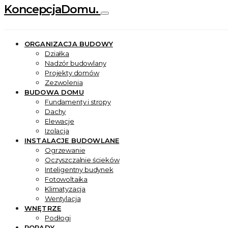
KoncepcjaDomu.
ORGANIZACJA BUDOWY
Działka
Nadzór budowlany
Projekty domów
Zezwolenia
BUDOWA DOMU
Fundamenty i stropy
Dachy
Elewacje
Izolacja
INSTALACJE BUDOWLANE
Ogrzewanie
Oczyszczalnie ścieków
Inteligentny budynek
Fotowoltaika
Klimatyzacja
Wentylacja
WNĘTRZE
Podłogi
PORADY