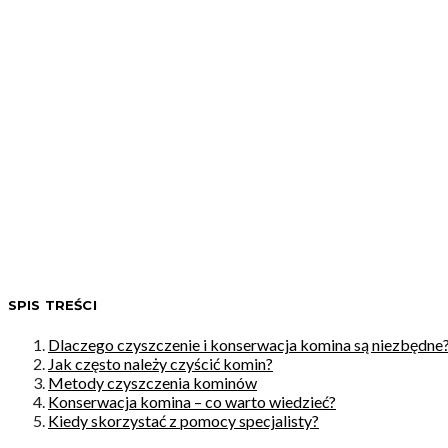
SPIS TREŚCI
Dlaczego czyszczenie i konserwacja komina są niezbędne
Jak często należy czyścić komin?
Metody czyszczenia kominów
Konserwacja komina – co warto wiedzieć?
Kiedy skorzystać z pomocy specjalisty?