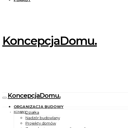
KoncepcjaDomu.
KoncepcjaDomu.
ORGANIZACJA BUDOWY
KOMINY
Działka
Nadzór budowlany
Projekty domów