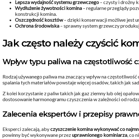
Lepsza wydajność systemu grzewczego
– czysty i drożny 
Wydłużenie żywotności komina
– regularne przeglądy poz
konstrukcji komina.
Oszczędność kosztów
– dzięki konserwacji możliwe jest 
Ochrona środowiska
– sprawny system grzewczy produkuje
Jak często należy czyścić ko
Wpływ typu paliwa na częstotliwość c
Rodzaj używanego paliwa ma znaczący wpływ na częstotliwość c
spalania tych materiałów powstaje więcej osadów, takich jak sad
Z kolei korzystanie z paliw takich jak gaz ziemny lub olej opa
dostosowanie harmonogramu czyszczenia w zależności od rodzaj
Zalecenia ekspertów i przepisy prawn
Eksperci zalecają, aby
czyszczenie komina wykonywać co najmni
powinny być wykonywane przez
uprawnionego kominiarza
, co 