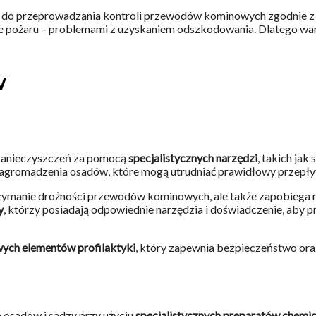
i do przeprowadzania kontroli przewodów kominowych zgodnie z
pożaru – problemami z uzyskaniem odszkodowania. Dlatego warto
w
 zanieczyszczeń za pomocą
specjalistycznych narzędzi
, takich ja
agromadzenia osadów, które mogą utrudniać prawidłowy przepływ
zymanie drożności przewodów kominowych, ale także zapobiega n
y
, którzy posiadają odpowiednie narzędzia i doświadczenie, aby 
ych elementów profilaktyki
, który zapewnia bezpieczeństwo or
osadów i sadzy przy użyciu
specjalistycznych preparatów chemi