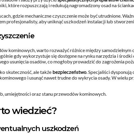
adniki, które rozpuszczają i redukują nagromadzony osad na ścia
scach, gdzie mechaniczne czyszczenie może być utrudnione. Ważn
m profesjonalisty, aby uniknąć uszkodzeń instalacji lub stworze
zyszczenie
dów kominowych, warto rozważyć różnice między samodzielnym 
gólnie gdy wykorzystuje się dostępne na rynku narzędzia i środk
łowego usunięcia osadów, co mogłoby prowadzić do zagrożenia po
lko skuteczność, ale także
bezpieczeństwo
. Specjaliści dysponu
 kominowego i usunąć nawet trudne do wykrycia osady. W wielu p
b, umiejętności oraz stanu przewodów kominowych.
to wiedzieć?
ewentualnych uszkodzeń