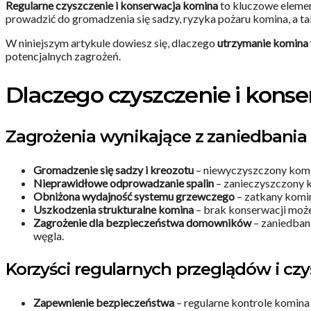
Regularne czyszczenie i konserwacja komina
to kluczowe elemen
prowadzić do gromadzenia się sadzy, ryzyka pożaru komina, a
W niniejszym artykule dowiesz się, dlaczego
utrzymanie komina 
potencjalnych zagrożeń.
Dlaczego czyszczenie i kons
Zagrożenia wynikające z zaniedbania 
Gromadzenie się sadzy i kreozotu
– niewyczyszczony komi
Nieprawidłowe odprowadzanie spalin
– zanieczyszczony 
Obniżona wydajność systemu grzewczego
– zatkany komi
Uszkodzenia strukturalne komina
– brak konserwacji może
Zagrożenie dla bezpieczeństwa domowników
– zaniedbani
węgla.
Korzyści regularnych przeglądów i cz
Zapewnienie bezpieczeństwa
– regularne kontrole komina