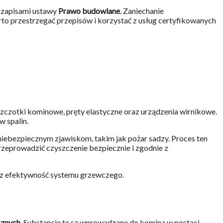
 zapisami ustawy
Prawo budowlane
. Zaniechanie
 przestrzegać przepisów i korzystać z usług certyfikowanych
k szczotki kominowe, pręty elastyczne oraz urządzenia wirnikowe.
 spalin.
iebezpiecznym zjawiskom, takim jak pożar sadzy. Proces ten
przeprowadzić czyszczenie bezpiecznie i zgodnie z
az efektywność systemu grzewczego.
cznych
. Substancje te są wprowadzane do komina w postaci