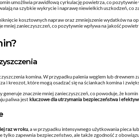
komin umożliwia prawidłową cyrkulację powietrza, co pozytywnie
walają na szybkie wykrycie i naprawę niewielkich uszkodzeń, co
uniknięcie kosztownych napraw oraz zmniejszenie wydatków na op
 mniej zanieczyszczeń, co pozytywnie wpływa na jakość powietrz
min?
zyszczenia
zyszczenia komina. W przypadku palenia węglem lub drewnem zale
za i kreozot, które mogą osadzać się na ściankach komina i zwięk
łowy generuje znacznie mniej zanieczyszczeń, co powoduje, że kom
u paliwa jest
kluczowe dla utrzymania bezpieczeństwa i efekty
e
ej raz w roku
, a w przypadku intensywnego użytkowania pieca lub
nie tylko zapewnia bezpieczeństwo, ale także zgodność z obowiąz