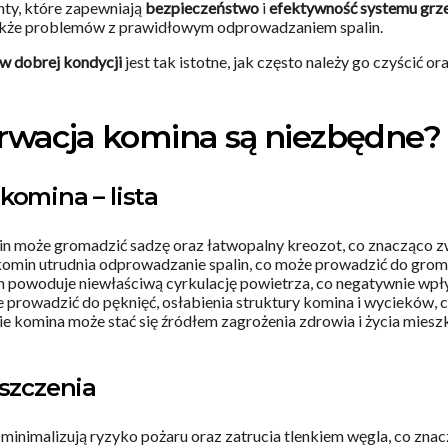
ty, które zapewniają
bezpieczeństwo
i
efektywność systemu gr
 także problemów z prawidłowym odprowadzaniem spalin.
w dobrej kondycji
jest tak istotne, jak często należy go czyścić 
erwacja komina są niezbędne?
komina – lista
n może gromadzić sadzę oraz łatwopalny kreozot, co znacząco z
komin utrudnia odprowadzanie spalin, co może prowadzić do gro
n powoduje niewłaściwą cyrkulację powietrza, co negatywnie wpł
 prowadzić do pęknięć, osłabienia struktury komina i wycieków, 
e komina może stać się źródłem zagrożenia zdrowia i życia miesz
yszczenia
 minimalizują ryzyko pożaru oraz zatrucia tlenkiem węgla, co 