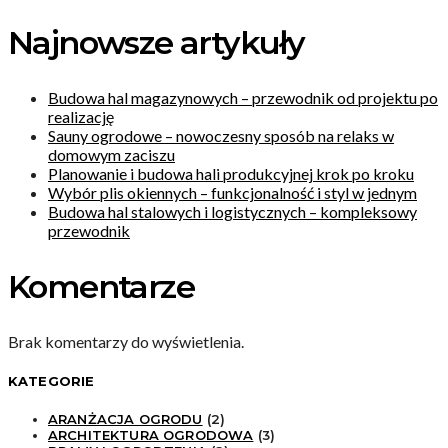
Najnowsze artykuły
Budowa hal magazynowych – przewodnik od projektu po
realizację
Sauny ogrodowe – nowoczesny sposób na relaks w
domowym zaciszu
Planowanie i budowa hali produkcyjnej krok po kroku
Wybór plis okiennych – funkcjonalność i styl w jednym
Budowa hal stalowych i logistycznych – kompleksowy
przewodnik
Komentarze
Brak komentarzy do wyświetlenia.
KATEGORIE
ARANŻACJA OGRODU
(2)
ARCHITEKTURA OGRODOWA
(3)