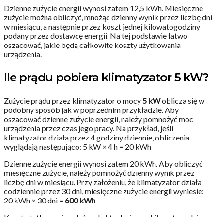
Dzienne zużycie energii wynosi zatem 12,5 kWh. Miesięczne
zużycie można obliczyć, mnożąc dzienny wynik przez liczbę dni
w miesiącu, a następnie przez koszt jednej kilowatogodziny
podany przez dostawcę energii. Na tej podstawie łatwo
oszacować, jakie będą całkowite koszty użytkowania
urządzenia.
Ile prądu pobiera klimatyzator 5 kW?
Zużycie prądu przez klimatyzator o mocy
5 kW
oblicza się w
podobny sposób jak w poprzednim przykładzie. Aby
oszacować dzienne zużycie energii, należy pomnożyć moc
urządzenia przez czas jego pracy. Na przykład, jeśli
klimatyzator działa przez 4 godziny dziennie, obliczenia
wyglądają następująco: 5 kW × 4 h = 20 kWh
Dzienne zużycie energii wynosi zatem 20 kWh. Aby obliczyć
miesięczne zużycie, należy pomnożyć dzienny wynik przez
liczbę dni w miesiącu. Przy założeniu, że klimatyzator działa
codziennie przez 30 dni, miesięczne zużycie energii wyniesie:
20 kWh × 30 dni =
600 kWh