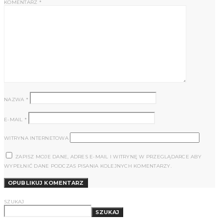
KOMENTARZ
*
NAZWA
*
E-MAIL
*
WITRYNA INTERNETOWA
ZAPISZ MOJE DANE, ADRES E-MAIL I WITRYNĘ W PRZEGLĄDARCE ABY
WYPEŁNIĆ DANE PODCZAS PISANIA KOLEJNYCH KOMENTARZY.
SZUKAJ
SZUKAJ