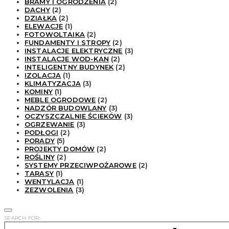
BRAMY I OGRODZENIA
(2)
DACHY
(2)
DZIAŁKA
(2)
ELEWACJE
(1)
FOTOWOLTAIKA
(2)
FUNDAMENTY I STROPY
(2)
INSTALACJE ELEKTRYCZNE
(3)
INSTALACJE WOD-KAN
(2)
INTELIGENTNY BUDYNEK
(2)
IZOLACJA
(1)
KLIMATYZACJA
(3)
KOMINY
(1)
MEBLE OGRODOWE
(2)
NADZÓR BUDOWLANY
(3)
OCZYSZCZALNIE ŚCIEKÓW
(3)
OGRZEWANIE
(3)
PODŁOGI
(2)
PORADY
(5)
PROJEKTY DOMÓW
(2)
ROŚLINY
(2)
SYSTEMY PRZECIWPOŻAROWE
(2)
TARASY
(1)
WENTYLACJA
(1)
ZEZWOLENIA
(3)
SEARCH FOR: