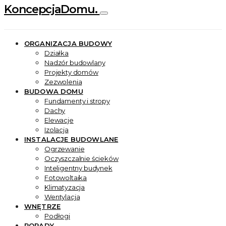
KoncepcjaDomu.
ORGANIZACJA BUDOWY
Działka
Nadzór budowlany
Projekty domów
Zezwolenia
BUDOWA DOMU
Fundamenty i stropy
Dachy
Elewacje
Izolacja
INSTALACJE BUDOWLANE
Ogrzewanie
Oczyszczalnie ścieków
Inteligentny budynek
Fotowoltaika
Klimatyzacja
Wentylacja
WNĘTRZE
Podłogi
PORADY