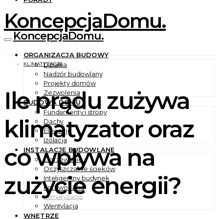
KoncepcjaDomu.
KoncepcjaDomu.
ORGANIZACJA BUDOWY
KLIMATYZACJA
Działka
Nadzór budowlany
Projekty domów
Ile prądu zużywa
Zezwolenia
BUDOWA DOMU
Fundamenty i stropy
klimatyzator oraz
Dachy
Elewacje
Izolacja
co wpływa na
INSTALACJE BUDOWLANE
Ogrzewanie
Oczyszczalnie ścieków
zużycie energii?
Inteligentny budynek
Fotowoltaika
Klimatyzacja
Wentylacja
WNĘTRZE