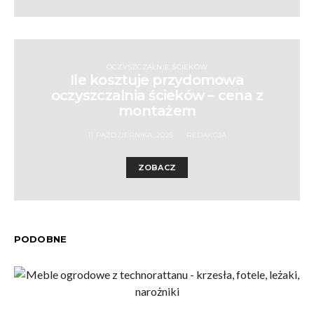
OCZYSZCZALNIE ŚCIEKÓW
Ile kosztuje przydomowa
oczyszczalnia ścieków – cena z
montażem
11 PAŹDZIERNIKA, 2025
REDAKCJA
ZOBACZ
PODOBNE