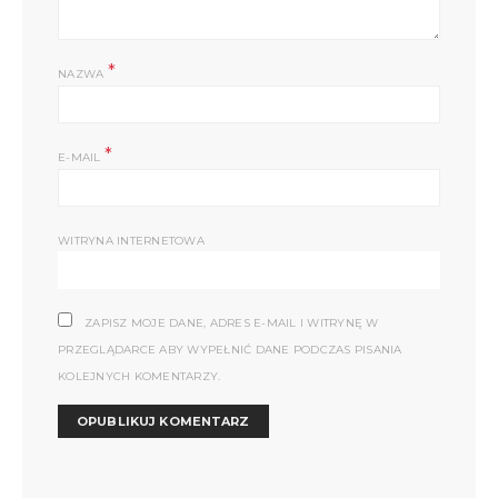
*
NAZWA
*
E-MAIL
WITRYNA INTERNETOWA
ZAPISZ MOJE DANE, ADRES E-MAIL I WITRYNĘ W
PRZEGLĄDARCE ABY WYPEŁNIĆ DANE PODCZAS PISANIA
KOLEJNYCH KOMENTARZY.