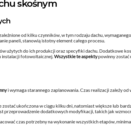
achu skośnym
zych
ą uzależnione od kilku czynników, w tym rodzaju dachu, wymagan
nie paneli, stanowią istotny element całego procesu.
ałów użytych do ich produkcji oraz specyfiki dachu. Dodatkowe k
instalacji fotowoltaicznej.
Wszystkie te aspekty
powinny zostać 
nny
i wymaga starannego zaplanowania. Czas realizacji zależy od w
zostać ukończona w ciągu kilku dni, natomiast większe lub bar
st przeprowadzenie dodatkowych modyfikacji, takich jak wzmocnie
zacować czas potrzebny na wykonanie wszystkich etapów, minima