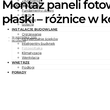
Montaż paneli foto
Zezwolenia
BUDOWA DOMU
Fundamenty i stropy
płaski – różnice w 
Dachy
Elewacje
Izolacja
INSTALACJE BUDOWLANE
Ogrzewanie
19 WRZEŚNIA, 2025
Oczyszczalnie ścieków
REDAKCJA
Inteligentny budynek
Fotowoltaika
Klimatyzacja
Wentylacja
WNĘTRZE
Podłogi
PORADY