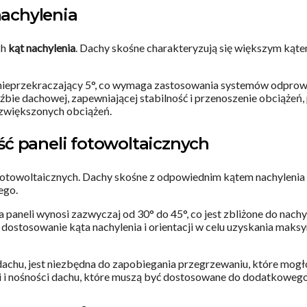
nachylenia
ch
kąt nachylenia
. Dachy skośne charakteryzują się większym kąte
j nieprzekraczający 5°, co wymaga zastosowania systemów odprow
ęźbie dachowej, zapewniającej stabilność i przenoszenie obciążeń
 zwiększonych obciążeń.
ć paneli fotowoltaicznych
fotowoltaicznych. Dachy skośne z odpowiednim kątem nachylenia
ego.
aneli wynosi zazwyczaj od 30° do 45°, co jest zbliżone do nachy
 dostosowanie kąta nachylenia i orientacji w celu uzyskania mak
 dachu, jest niezbędna do zapobiegania przegrzewaniu, które mog
ści i nośności dachu, które muszą być dostosowane do dodatkoweg