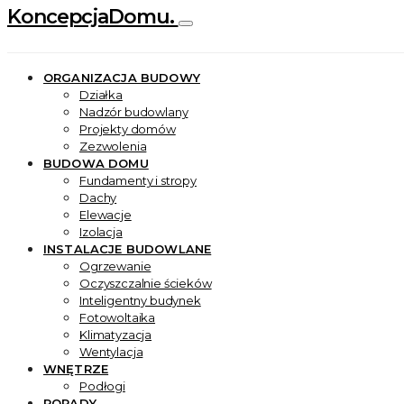
KoncepcjaDomu.
ORGANIZACJA BUDOWY
Działka
Nadzór budowlany
Projekty domów
Zezwolenia
BUDOWA DOMU
Fundamenty i stropy
Dachy
Elewacje
Izolacja
INSTALACJE BUDOWLANE
Ogrzewanie
Oczyszczalnie ścieków
Inteligentny budynek
Fotowoltaika
Klimatyzacja
Wentylacja
WNĘTRZE
Podłogi
PORADY