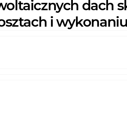
woltaicznych dach s
kosztach i wykonani