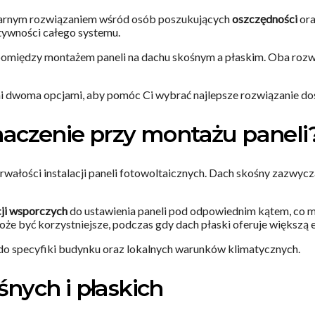
opularnym rozwiązaniem wśród osób poszukujących
oszczędności
ora
tywności całego systemu.
pomiędzy montażem paneli na dachu skośnym a płaskim. Oba rozwią
i dwoma opcjami, aby pomóc Ci wybrać najlepsze rozwiązanie d
aczenie przy montażu paneli
trwałości instalacji paneli fotowoltaicznych. Dach skośny zazwycza
cji wsporczych
do ustawienia paneli pod odpowiednim kątem, co m
oże być korzystniejsze, podczas gdy dach płaski oferuje większą
o specyfiki budynku oraz lokalnych warunków klimatycznych.
nych i płaskich