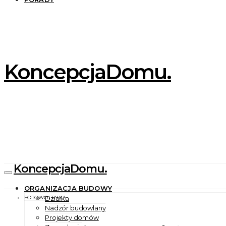
KoncepcjaDomu.
KoncepcjaDomu.
ORGANIZACJA BUDOWY
FOTOWOLTAIKA
Działka
Nadzór budowlany
Projekty domów