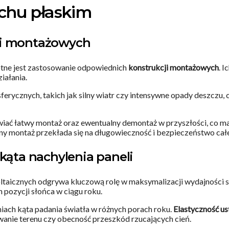
chu płaskim
ji montażowych
totne jest zastosowanie odpowiednich
konstrukcji montażowych
. 
iałania.
erycznych, takich jak silny wiatr czy intensywne opady deszczu,
ać łatwy montaż oraz ewentualny demontaż w przyszłości, co ma
 montaż przekłada się na długowieczność i bezpieczeństwo całej 
kąta nachylenia paneli
ltaicznych odgrywa kluczową rolę w maksymalizacji wydajności
 pozycji słońca w ciągu roku.
niach kąta padania światła w różnych porach roku.
Elastyczność u
anie terenu czy obecność przeszkód rzucających cień.