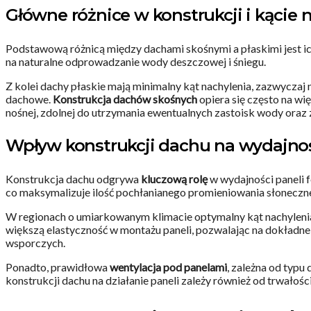
Główne różnice w konstrukcji i kącie 
Podstawową różnicą między dachami skośnymi a płaskimi jest i
na naturalne odprowadzanie wody deszczowej i śniegu.
Z kolei dachy płaskie mają minimalny kąt nachylenia, zazwycza
dachowe.
Konstrukcja dachów skośnych
opiera się często na wi
nośnej, zdolnej do utrzymania ewentualnych zastoisk wody oraz
Wpływ konstrukcji dachu na wydajnoś
Konstrukcja dachu odgrywa
kluczową rolę
w wydajności paneli 
co maksymalizuje ilość pochłanianego promieniowania słoneczn
W regionach o umiarkowanym klimacie optymalny kąt nachylenia p
większą elastyczność w montażu paneli, pozwalając na dokładne
wsporczych.
Ponadto, prawidłowa
wentylacja pod panelami
, zależna od typu
konstrukcji dachu na działanie paneli zależy również od trwało