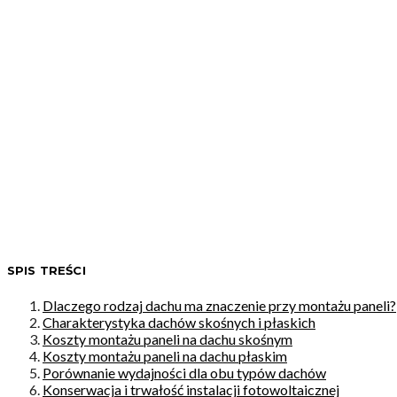
SPIS TREŚCI
Dlaczego rodzaj dachu ma znaczenie przy montażu paneli?
Charakterystyka dachów skośnych i płaskich
Koszty montażu paneli na dachu skośnym
Koszty montażu paneli na dachu płaskim
Porównanie wydajności dla obu typów dachów
Konserwacja i trwałość instalacji fotowoltaicznej