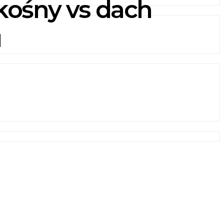
kośny vs dach
u