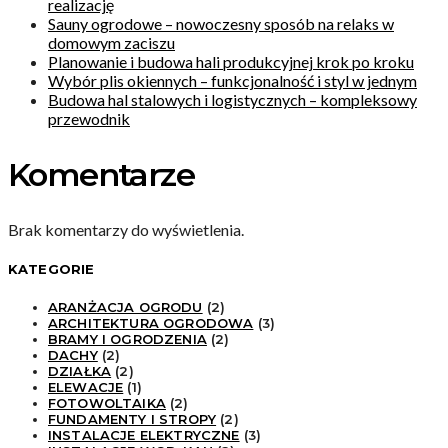
realizację
Sauny ogrodowe – nowoczesny sposób na relaks w
domowym zaciszu
Planowanie i budowa hali produkcyjnej krok po kroku
Wybór plis okiennych – funkcjonalność i styl w jednym
Budowa hal stalowych i logistycznych – kompleksowy
przewodnik
Komentarze
Brak komentarzy do wyświetlenia.
KATEGORIE
ARANŻACJA OGRODU
(2)
ARCHITEKTURA OGRODOWA
(3)
BRAMY I OGRODZENIA
(2)
DACHY
(2)
DZIAŁKA
(2)
ELEWACJE
(1)
FOTOWOLTAIKA
(2)
FUNDAMENTY I STROPY
(2)
INSTALACJE ELEKTRYCZNE
(3)