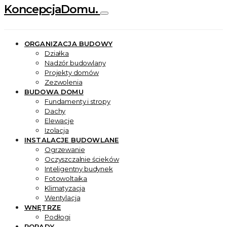
KoncepcjaDomu.
ORGANIZACJA BUDOWY
Działka
Nadzór budowlany
Projekty domów
Zezwolenia
BUDOWA DOMU
Fundamenty i stropy
Dachy
Elewacje
Izolacja
INSTALACJE BUDOWLANE
Ogrzewanie
Oczyszczalnie ścieków
Inteligentny budynek
Fotowoltaika
Klimatyzacja
Wentylacja
WNĘTRZE
Podłogi
PORADY