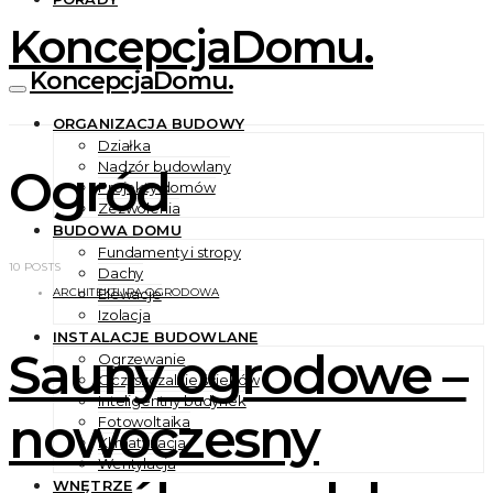
KoncepcjaDomu.
KoncepcjaDomu.
ORGANIZACJA BUDOWY
Działka
Nadzór budowlany
Ogród
Projekty domów
Zezwolenia
BUDOWA DOMU
Fundamenty i stropy
10 POSTS
Dachy
Elewacje
ARCHITEKTURA OGRODOWA
Izolacja
INSTALACJE BUDOWLANE
Sauny ogrodowe –
Ogrzewanie
Oczyszczalnie ścieków
Inteligentny budynek
nowoczesny
Fotowoltaika
Klimatyzacja
Wentylacja
WNĘTRZE