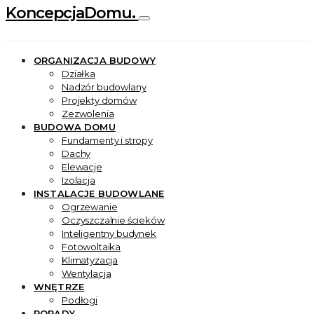
KoncepcjaDomu.
ORGANIZACJA BUDOWY
Działka
Nadzór budowlany
Projekty domów
Zezwolenia
BUDOWA DOMU
Fundamenty i stropy
Dachy
Elewacje
Izolacja
INSTALACJE BUDOWLANE
Ogrzewanie
Oczyszczalnie ścieków
Inteligentny budynek
Fotowoltaika
Klimatyzacja
Wentylacja
WNĘTRZE
Podłogi
PORADY