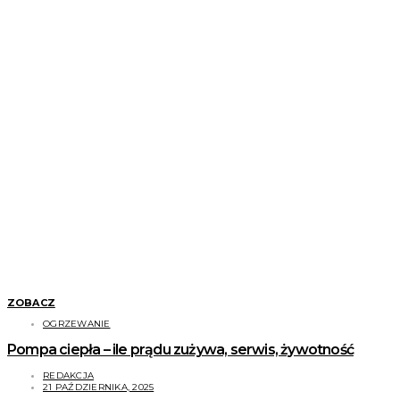
ZOBACZ
OGRZEWANIE
Pompa ciepła – ile prądu zużywa, serwis, żywotność
REDAKCJA
21 PAŹDZIERNIKA, 2025