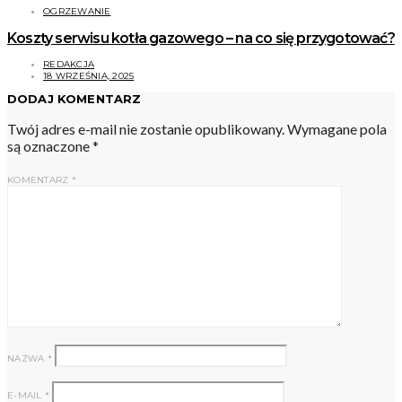
OGRZEWANIE
Koszty serwisu kotła gazowego – na co się przygotować?
REDAKCJA
18 WRZEŚNIA, 2025
DODAJ KOMENTARZ
Twój adres e-mail nie zostanie opublikowany.
Wymagane pola
są oznaczone
*
KOMENTARZ
*
NAZWA
*
E-MAIL
*