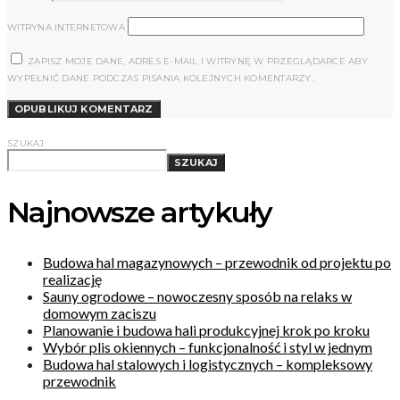
WITRYNA INTERNETOWA
ZAPISZ MOJE DANE, ADRES E-MAIL I WITRYNĘ W PRZEGLĄDARCE ABY
WYPEŁNIĆ DANE PODCZAS PISANIA KOLEJNYCH KOMENTARZY.
SZUKAJ
SZUKAJ
Najnowsze artykuły
Budowa hal magazynowych – przewodnik od projektu po
realizację
Sauny ogrodowe – nowoczesny sposób na relaks w
domowym zaciszu
Planowanie i budowa hali produkcyjnej krok po kroku
Wybór plis okiennych – funkcjonalność i styl w jednym
Budowa hal stalowych i logistycznych – kompleksowy
przewodnik