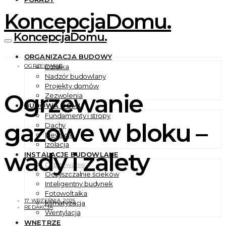
KoncepcjaDomu.
KoncepcjaDomu.
ORGANIZACJA BUDOWY
OGRZEWANIE
Działka
Nadzór budowlany
Projekty domów
Ogrzewanie
Zezwolenia
BUDOWA DOMU
Fundamenty i stropy
gazowe w bloku –
Dachy
Elewacje
Izolacja
wady i zalety
INSTALACJE BUDOWLANE
Ogrzewanie
Oczyszczalnie ścieków
Inteligentny budynek
Fotowoltaika
17 WRZEŚNIA, 2025
Klimatyzacja
REDAKCJA
Wentylacja
WNĘTRZE