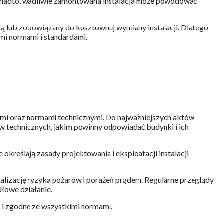
nadto, wadliwie zamontowana instalacja może powodować
ną lub zobowiązany do kosztownej wymiany instalacji. Dlatego
mi normami i standardami.
mi oraz normami technicznymi. Do najważniejszych aktów
 technicznych, jakim powinny odpowiadać budynki i ich
e określają zasady projektowania i eksploatacji instalacji
lizację ryzyka pożarów i porażeń prądem. Regularne przeglądy
dłowe działanie.
e i zgodne ze wszystkimi normami.