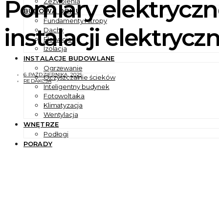
Pomiary elektryczne
Zezwolenia
BUDOWA DOMU
Fundamenty i stropy
instalacji elektrycz
Dachy
Elewacje
Izolacja
INSTALACJE BUDOWLANE
Ogrzewanie
6 PAŹDZIERNIKA, 2025
Oczyszczalnie ścieków
REDAKCJA
Inteligentny budynek
Fotowoltaika
Klimatyzacja
Wentylacja
WNĘTRZE
Podłogi
PORADY