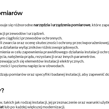
pomiarów
osuje się różnorodne
narzędzia i urządzenia pomiarowe
, które za
lacji przewodów i urządzeń.
tym ciągłości przewodów ochronnych.
li zwarcia oraz ocenę skuteczności ochrony przeciwporażeniowej
a działania wyłączników różnicowoprądowych.
mienia w celu zapewnienia prawidłowego działania instalacji ochro
cia, natężenia prądu, rezystancji oraz innych parametrów.
wających się elementów instalacji elektrycznych.
cności i poziomu napięcia w obwodach.
zaju pomiarów oraz specyfiki badanej instalacji, aby zapewnić
y?
takich jak rodzaj instalacji, jej przeznaczenie oraz warunki uży
lat
lub po każdej większej modernizacji.