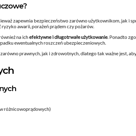
luczowe?
ponieważ zapewnia bezpieczeństwo zarówno użytkownikom, jak i s
 ryzyko awarii, porażeń prądem czy pożarów.
również na ich
efektywne i długotrwałe użytkowanie
. Ponadto zg
rzypadku ewentualnych roszczeń ubezpieczeniowych.
równo prawnych, jak i zdrowotnych, dlatego tak ważne jest, aby
nych
znych
ków różnicowoprądowych)