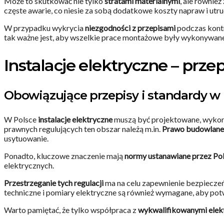
Może to skutkować nie tylko
stratami materialnymi
, ale również
częste awarie, co niesie za sobą dodatkowe koszty napraw i ut
W przypadku wykrycia
niezgodności z przepisami
podczas kontr
tak ważne jest, aby wszelkie prace montażowe były wykonywan
Instalacje elektryczne – prze
Obowiązujące przepisy i standardy w 
W Polsce
instalacje elektryczne
muszą być projektowane, wykon
prawnych regulujących ten obszar należą m.in.
Prawo budowlane
usytuowanie.
Ponadto, kluczowe znaczenie mają
normy ustanawiane przez Po
elektrycznych.
Przestrzeganie tych regulacji
ma na celu zapewnienie bezpieczeń
techniczne i pomiary elektryczne są również wymagane, aby pot
Warto pamiętać, że tylko współpraca z
wykwalifikowanymi elekt