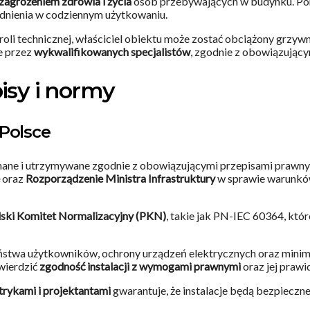
zagrożeniem zdrowia i życia
osób przebywających w budynku. Po
rudnienia w codziennym użytkowaniu.
oli technicznej, właściciel obiektu może zostać obciążony grzyw
e przez
wykwalifikowanych specjalistów
, zgodnie z obowiązujący
pisy i normy
Polsce
ane i utrzymywane zgodnie z obowiązującymi przepisami prawny
oraz
Rozporządzenie Ministra Infrastruktury
w sprawie warunków
lski Komitet Normalizacyjny (PKN)
, takie jak PN-IEC 60364, któr
stwa użytkowników, ochrony urządzeń elektrycznych oraz minima
wierdzić
zgodność instalacji z wymogami prawnymi
oraz jej prawi
rykami i projektantami
gwarantuje, że instalacje będą bezpieczn