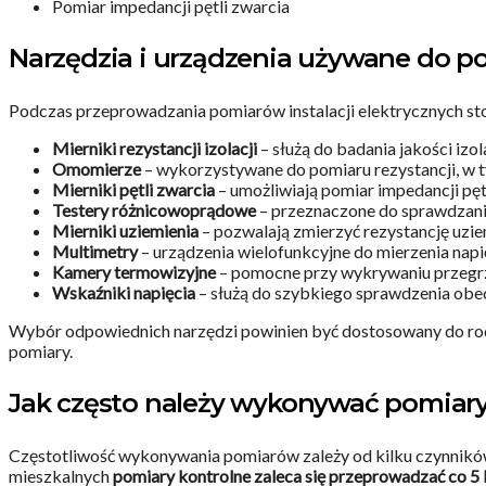
Pomiar impedancji pętli zwarcia
Narzędzia i urządzenia używane do 
Podczas przeprowadzania pomiarów instalacji elektrycznych st
Mierniki rezystancji izolacji
– służą do badania jakości izo
Omomierze
– wykorzystywane do pomiaru rezystancji, w 
Mierniki pętli zwarcia
– umożliwiają pomiar impedancji pęt
Testery różnicowoprądowe
– przeznaczone do sprawdzani
Mierniki uziemienia
– pozwalają zmierzyć rezystancję uzie
Multimetry
– urządzenia wielofunkcyjne do mierzenia napię
Kamery termowizyjne
– pomocne przy wykrywaniu przegrze
Wskaźniki napięcia
– służą do szybkiego sprawdzenia obe
Wybór odpowiednich narzędzi powinien być dostosowany do rod
pomiary.
Jak często należy wykonywać pomiar
Częstotliwość wykonywania pomiarów zależy od kilku czynników, 
mieszkalnych
pomiary kontrolne zaleca się przeprowadzać co 5 