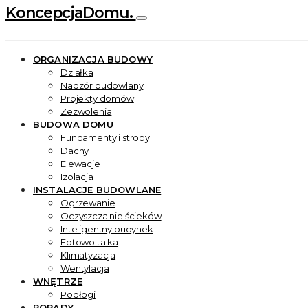
KoncepcjaDomu.
ORGANIZACJA BUDOWY
Działka
Nadzór budowlany
Projekty domów
Zezwolenia
BUDOWA DOMU
Fundamenty i stropy
Dachy
Elewacje
Izolacja
INSTALACJE BUDOWLANE
Ogrzewanie
Oczyszczalnie ścieków
Inteligentny budynek
Fotowoltaika
Klimatyzacja
Wentylacja
WNĘTRZE
Podłogi
PORADY