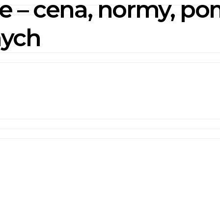
 – cena, normy, pom
nych