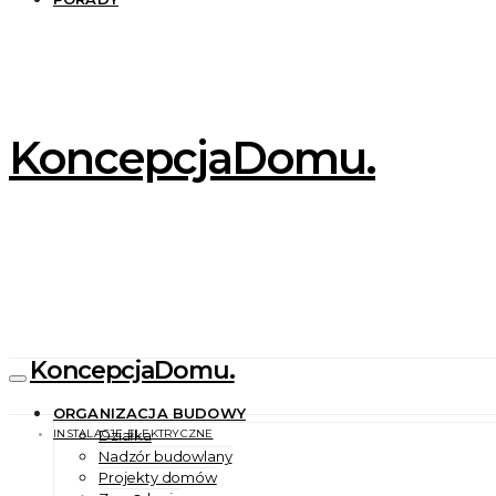
KoncepcjaDomu.
KoncepcjaDomu.
ORGANIZACJA BUDOWY
INSTALACJE ELEKTRYCZNE
Działka
Nadzór budowlany
Projekty domów