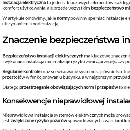
Instalacja elektryczna
to jeden z kluczowych elementów każdego
komfort użytkowania, ale przede wszystkim
bezpieczeństwo m
W artykule omówimy, jakie
normy
powinny spełniać instalacje e
utrzymaniem i modernizacją.
Znaczenie bezpieczeństwa ins
Bezpieczeństwo instalacji elektrycznych
ma kluczowe znaczenie
i wykonana instalacja minimalizuje ryzyko zwarć, przepięć czy p
Regularne kontrole
oraz serwisowanie systemu są równie istot
przestojów w funkcjonowaniu budynku, a w najgorszym przypa
Dlatego
przestrzeganie obowiązujących norm i przepisów
to ni
Konsekwencje nieprawidłowej instalac
Nieprawidłowa instalacja systemów elektrycznych może prowad
jest
zwiększone ryzyko pożarów
spowodowanych zwarciami lub p